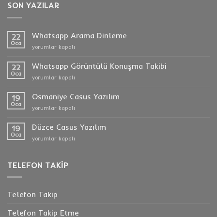
SON YAZILAR
Whatsapp Arama Dinleme
22
Oca
Whatsapp
yorumlar kapalı
Arama
Dinleme
Whatsapp Görüntülü Konuşma Takibi
22
için
Oca
Whatsapp
yorumlar kapalı
Görüntülü
Konuşma
Osmaniye Casus Yazılım
19
Takibi
Oca
Osmaniye
yorumlar kapalı
için
Casus
Yazılım
Düzce Casus Yazılım
19
için
Oca
Düzce
yorumlar kapalı
Casus
Yazılım
için
TELEFON TAKIP
Telefon Takip
Telefon Takip Etme