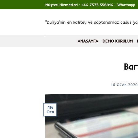
Skip
Müşteri Hizmetleri :
+44 7575 556914
- Whatsapp
to
content
"Dünya'nın en kaliteli ve saptanamaz casus yaz
ANASAYFA
DEMO KURULUM
Bar
16 OCAK 2020
16
Oca