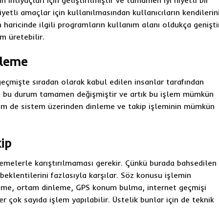
n ihtiyaçları için geliştirilmiştir ve tamamen iyi niyetli bir
yetli amaçlar için kullanılmasından kullanıcıların kendilerin
 haricinde ilgili programların kullanım alanı oldukça genişti
m üretebilir.
nleme
geçmişte sıradan olarak kabul edilen insanlar tarafından
 bu durum tamamen değişmiştir ve artık bu işlem mümkün
hem de sistem üzerinden dinleme ve takip işleminin mümkün
ip
lemelerle karıştırılmaması gerekir. Çünkü burada bahsedilen
beklentilerini fazlasıyla karşılar. Söz konusu işlemin
eme, ortam dinleme, GPS konum bulma, internet geçmişi
çok sayıda işlem yapılabilir. Üstelik bunlar için de teknik