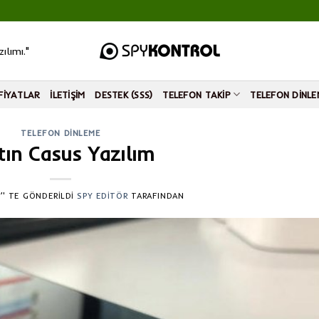
ılımı."
FIYATLAR
İLETIŞIM
DESTEK (SSS)
TELEFON TAKIP
TELEFON DINLE
TELEFON DINLEME
tın Casus Yazılım
’' TE GÖNDERILDI
SPY EDITÖR
TARAFINDAN