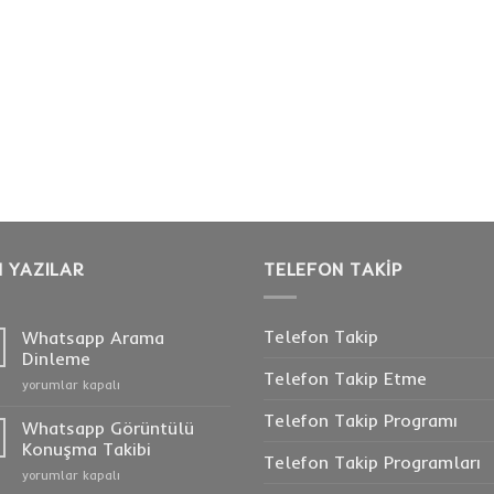
 YAZILAR
TELEFON TAKIP
Telefon Takip
Whatsapp Arama
Dinleme
Telefon Takip Etme
Whatsapp
yorumlar kapalı
Arama
Telefon Takip Programı
Dinleme
Whatsapp Görüntülü
için
Konuşma Takibi
Telefon Takip Programları
Whatsapp
yorumlar kapalı
Görüntülü