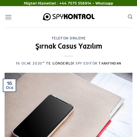
Skip
Müşteri Hizmetleri :
+44 7575 556914
- Whatsapp
to
content
TELEFON DINLEME
Şırnak Casus Yazılım
16 OCAK 2020
’' TE GÖNDERILDI
SPY EDITÖR
TARAFINDAN
16
Oca