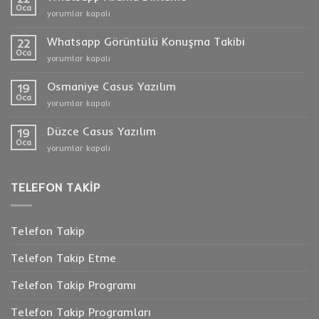
Oca
Whatsapp
yorumlar kapalı
Arama
Dinleme
Whatsapp Görüntülü Konuşma Takibi
22
için
Oca
Whatsapp
yorumlar kapalı
Görüntülü
Konuşma
Osmaniye Casus Yazılım
19
Takibi
Oca
Osmaniye
yorumlar kapalı
için
Casus
Yazılım
Düzce Casus Yazılım
19
için
Oca
Düzce
yorumlar kapalı
Casus
Yazılım
için
TELEFON TAKIP
Telefon Takip
Telefon Takip Etme
Telefon Takip Programı
Telefon Takip Programları