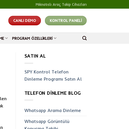
Mıknatıslı Araç Takip Cihazları
CANLI DEMO
KONTROL PANELİ
ME
PROGRAM ÖZELLIKLERI
SATIN AL
SPY Kontrol Telefon
Dinleme Programı Satın Al
TELEFON DINLEME BLOG
ilen
ak
Whatsapp Arama Dinleme
Whatsapp Görüntülü
ın
Konuşma Takibi