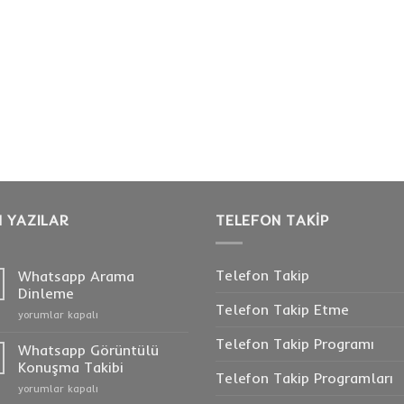
 YAZILAR
TELEFON TAKIP
Telefon Takip
Whatsapp Arama
Dinleme
Telefon Takip Etme
Whatsapp
yorumlar kapalı
Arama
Telefon Takip Programı
Dinleme
Whatsapp Görüntülü
için
Konuşma Takibi
Telefon Takip Programları
Whatsapp
yorumlar kapalı
Görüntülü