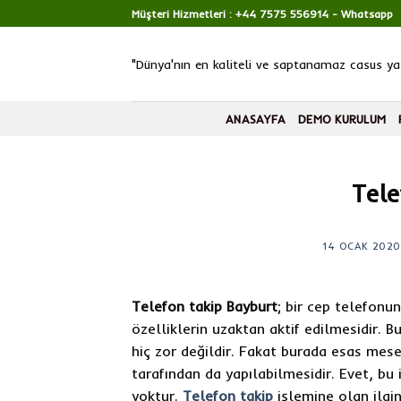
Skip
Müşteri Hizmetleri :
+44 7575 556914
- Whatsapp
to
content
"Dünya'nın en kaliteli ve saptanamaz casus yaz
ANASAYFA
DEMO KURULUM
Tele
14 OCAK 2020
Telefon takip Bayburt
; bir cep telefonu
özelliklerin uzaktan aktif edilmesidir.
hiç zor değildir. Fakat burada esas mes
tarafından da yapılabilmesidir. Evet, bu i
yoktur.
Telefon takip
işlemine olan ilgin