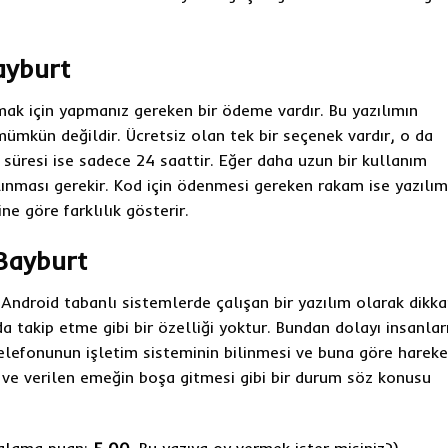
ayburt
ak için yapmanız gereken bir ödeme vardır. Bu yazılımın
ümkün değildir. Ücretsiz olan tek bir seçenek vardır, o da
esi ise sadece 24 saattir. Eğer daha uzun bir kullanım
lınması gerekir. Kod için ödenmesi gereken rakam ise yazılım
e göre farklılık gösterir.
Bayburt
 Android tabanlı sistemlerde çalışan bir yazılım olarak dikka
 takip etme gibi bir özelliği yoktur. Bundan dolayı insanlar
telefonunun işletim sisteminin bilinmesi ve buna göre hareke
 ve verilen emeğin boşa gitmesi gibi bir durum söz konusu
rtalama puan:
5,00.
Bu yazıya oy vermek ister misiniz?
)