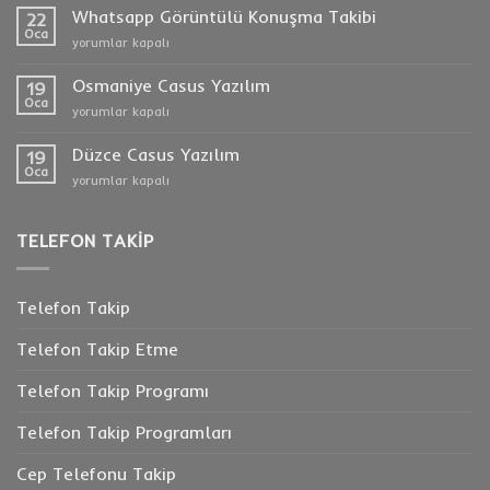
Dinleme
Whatsapp Görüntülü Konuşma Takibi
22
için
Oca
Whatsapp
yorumlar kapalı
Görüntülü
Konuşma
Osmaniye Casus Yazılım
19
Takibi
Oca
Osmaniye
yorumlar kapalı
için
Casus
Yazılım
Düzce Casus Yazılım
19
için
Oca
Düzce
yorumlar kapalı
Casus
Yazılım
için
TELEFON TAKIP
Telefon Takip
Telefon Takip Etme
Telefon Takip Programı
Telefon Takip Programları
Cep Telefonu Takip