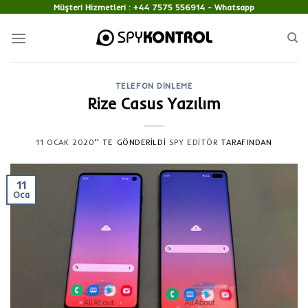
Skip
Müşteri Hizmetleri :
+44 7575 556914
- Whatsapp
to
content
TELEFON DINLEME
Rize Casus Yazılım
11 OCAK 2020
’' TE GÖNDERILDI
SPY EDITÖR
TARAFINDAN
11
Oca