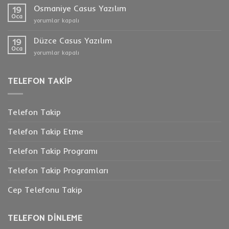
Konuşma
Osmaniye Casus Yazılım
19
Takibi
Oca
Osmaniye
yorumlar kapalı
için
Casus
Yazılım
Düzce Casus Yazılım
19
için
Oca
Düzce
yorumlar kapalı
Casus
Yazılım
için
TELEFON TAKIP
Telefon Takip
Telefon Takip Etme
Telefon Takip Programı
Telefon Takip Programları
Cep Telefonu Takip
TELEFON DINLEME