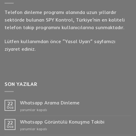
Telefon dinleme programı alanında uzun yıllardır
sektörde bulunan SPY Kontrol, Türkiye’nin en kaliteli
telefon takip programını kullanıcılarına sunmaktadır.
Lütfen kullanımdan önce “
Yasal Uyarı
” sayfamızı
ziyaret ediniz.
SON YAZILAR
Whatsapp Arama Dinleme
22
Oca
Whatsapp
yorumlar kapalı
Arama
Dinleme
Whatsapp Görüntülü Konuşma Takibi
22
için
Oca
Whatsapp
yorumlar kapalı
Görüntülü