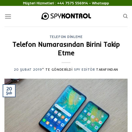
Skip
Müşteri Hizmetleri :
+44 7575 556914
- Whatsapp
to
content
TELEFON DINLEME
Telefon Numarasından Birini Takip
Etme
20 ŞUBAT 2019
’' TE GÖNDERILDI
SPY EDITÖR
TARAFINDAN
20
Şub