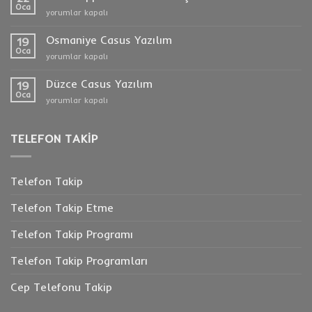
için
Oca
Whatsapp
yorumlar kapalı
Görüntülü
Konuşma
Osmaniye Casus Yazılım
19
Takibi
Oca
Osmaniye
yorumlar kapalı
için
Casus
Yazılım
Düzce Casus Yazılım
19
için
Oca
Düzce
yorumlar kapalı
Casus
Yazılım
için
TELEFON TAKIP
Telefon Takip
Telefon Takip Etme
Telefon Takip Programı
Telefon Takip Programları
Cep Telefonu Takip