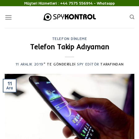
Skip
Müşteri Hizmetleri :
+44 7575 556914
- Whatsapp
to
content
TELEFON DINLEME
Telefon Takip Adıyaman
11 ARALIK 2019
’' TE GÖNDERILDI
SPY EDITÖR
TARAFINDAN
11
Ara