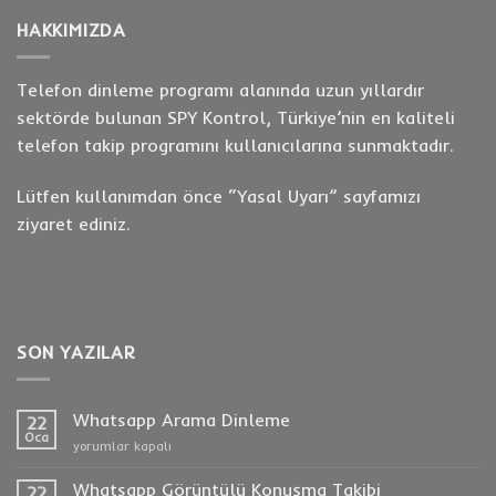
HAKKIMIZDA
Telefon dinleme programı alanında uzun yıllardır
sektörde bulunan SPY Kontrol, Türkiye’nin en kaliteli
telefon takip programını kullanıcılarına sunmaktadır.
Lütfen kullanımdan önce “
Yasal Uyarı
” sayfamızı
ziyaret ediniz.
SON YAZILAR
Whatsapp Arama Dinleme
22
Oca
Whatsapp
yorumlar kapalı
Arama
Dinleme
Whatsapp Görüntülü Konuşma Takibi
22