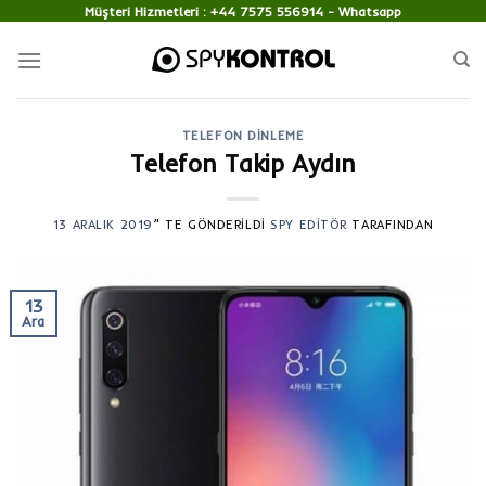
Skip
Müşteri Hizmetleri :
+44 7575 556914
- Whatsapp
to
content
TELEFON DINLEME
Telefon Takip Aydın
13 ARALIK 2019
’' TE GÖNDERILDI
SPY EDITÖR
TARAFINDAN
13
Ara