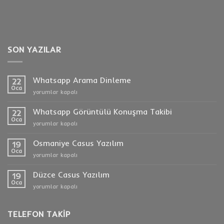
SON YAZILAR
Whatsapp Arama Dinleme
22
Oca
Whatsapp
yorumlar kapalı
Arama
Dinleme
Whatsapp Görüntülü Konuşma Takibi
22
için
Oca
Whatsapp
yorumlar kapalı
Görüntülü
Konuşma
Osmaniye Casus Yazılım
19
Takibi
Oca
Osmaniye
yorumlar kapalı
için
Casus
Yazılım
Düzce Casus Yazılım
19
için
Oca
Düzce
yorumlar kapalı
Casus
Yazılım
için
TELEFON TAKIP