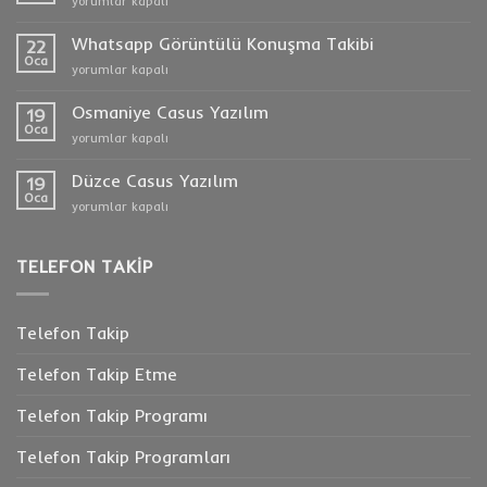
yorumlar kapalı
Arama
Dinleme
Whatsapp Görüntülü Konuşma Takibi
22
için
Oca
Whatsapp
yorumlar kapalı
Görüntülü
Konuşma
Osmaniye Casus Yazılım
19
Takibi
Oca
Osmaniye
yorumlar kapalı
için
Casus
Yazılım
Düzce Casus Yazılım
19
için
Oca
Düzce
yorumlar kapalı
Casus
Yazılım
için
TELEFON TAKIP
Telefon Takip
Telefon Takip Etme
Telefon Takip Programı
Telefon Takip Programları