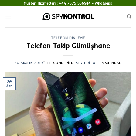
Skip
Müşteri Hizmetleri :
+44 7575 556914
- Whatsapp
to
content
TELEFON DINLEME
Telefon Takip Gümüşhane
26 ARALIK 2019
’' TE GÖNDERILDI
SPY EDITÖR
TARAFINDAN
26
Ara