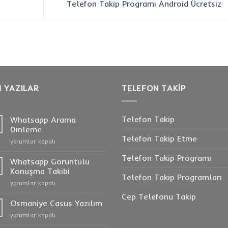
Telefon Takip Programı Android Ücretsiz
 YAZILAR
TELEFON TAKIP
Telefon Takip
Whatsapp Arama
Dinleme
Telefon Takip Etme
Whatsapp
yorumlar kapalı
Arama
Telefon Takip Programı
Dinleme
Whatsapp Görüntülü
için
Konuşma Takibi
Telefon Takip Programları
Whatsapp
yorumlar kapalı
Görüntülü
Cep Telefonu Takip
Konuşma
Osmaniye Casus Yazılım
Takibi
Osmaniye
yorumlar kapalı
için
Casus