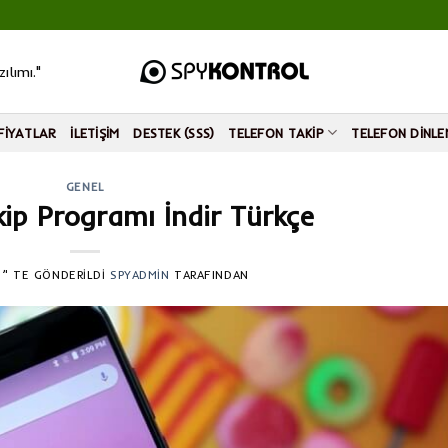
ılımı."
FIYATLAR
İLETIŞIM
DESTEK (SSS)
TELEFON TAKIP
TELEFON DINLE
GENEL
kip Programı İndir Türkçe
8
’' TE GÖNDERILDI
SPYADMIN
TARAFINDAN