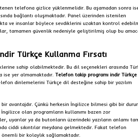
tenen telefona gizlice yüklenmelidir. Bu aşamadan sonra is
sında bağlantı oluşmaktadır. Panel üzerinden istenilen
akta ve insanlar böylece sevdiklerini uzaktan kontrol edebil
lar, tamamen güvenlik nedeniyle geliştirilmiş olup bu amac
ndir Türkçe Kullanma Fırsatı
neklerine sahip olabilmektedir. Bu dil seçenekleri arasında Tü
da ise yer almamaktadır.
Telefon takip programı indir Türkçe
elefon dinlemelerini Türkçe dil desteğine sahip bir yazılım
ir avantajdır. Çünkü herkesin İngilizce bilmesi gibi bir dur
 İngilizce olan programların kullanımı bazen zor
er, uyarılar ya da butonların üzerindeki yazıların anlamı ta
nda ciddi sıkıntılar meydana gelmektedir. Fakat telefon
önemli bir kolaylık sağlamaktadır.