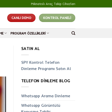
Mıknatıslı Araç Takip Cihazları
CANLI DEMO
KONTROL PANELİ
ME
PROGRAM ÖZELLIKLERI
SATIN AL
SPY Kontrol Telefon
Dinleme Programı Satın Al
TELEFON DINLEME BLOG
Whatsapp Arama Dinleme
Whatsapp Görüntülü
Konuşma Takibi