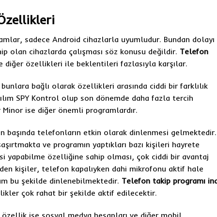
zellikleri
ramlar, sadece Android cihazlarla uyumludur. Bundan dolayı
hip olan cihazlarda çalışması söz konusu değildir.
Telefon
 diğer özellikleri ile beklentileri fazlasıyla karşılar.
 bunlara bağlı olarak özellikleri arasında ciddi bir farklılık
azılım SPY Kontrol olup son dönemde daha fazla tercih
 Minor ise diğer önemli programlardır.
in başında telefonların etkin olarak dinlenmesi gelmektedir.
 şaşırtmakta ve programın yaptıkları bazı kişileri hayrete
i yapabilme özelliğine sahip olması, çok ciddi bir avantaj
eden kişiler, telefon kapalıyken dahi mikrofonu aktif hale
m bu şekilde dinlenebilmektedir.
Telefon takip programı ind
kler çok rahat bir şekilde aktif edilecektir.
 özellik ise sosyal medya hesapları ve diğer mobil