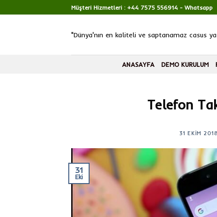
Skip
Müşteri Hizmetleri :
+44 7575 556914
- Whatsapp
to
content
"Dünya'nın en kaliteli ve saptanamaz casus yaz
ANASAYFA
DEMO KURULUM
Telefon Ta
31 EKIM 201
31
Eki