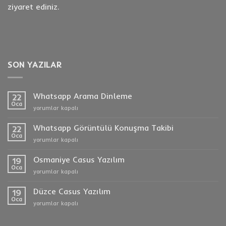
ziyaret ediniz.
SON YAZILAR
Whatsapp Arama Dinleme
22
Oca
Whatsapp
yorumlar kapalı
Arama
Dinleme
Whatsapp Görüntülü Konuşma Takibi
22
için
Oca
Whatsapp
yorumlar kapalı
Görüntülü
Konuşma
Osmaniye Casus Yazılım
19
Takibi
Oca
Osmaniye
yorumlar kapalı
için
Casus
Yazılım
Düzce Casus Yazılım
19
için
Oca
Düzce
yorumlar kapalı
Casus
Yazılım