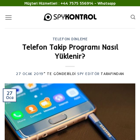
Skip
Müşteri Hizmetleri :
+44 7575 556914
- Whatsapp
to
content
TELEFON DINLEME
Telefon Takip Programı Nasıl
Yüklenir?
27 OCAK 2019
’' TE GÖNDERILDI
SPY EDITÖR
TARAFINDAN
27
Oca